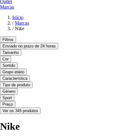
Outlet
Marcas
Início
/
Marcas
/
Nike
Filtros
Enviado no prazo de 24 horas
Tamanho
Cor
Sortido
Grupo etário
Característica
Tipo de produto
Género
Sport
Preço
Ver os 345 produtos
Nike