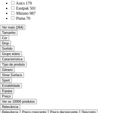
Asics
179
Eastpak
501
Mizuno
987
Puma
70
Ver mais
(264)
Tamanho
Cor
Drop
Sortido
Grupo etário
Característica
Tipo de produto
Género
Shoe Surface
Sport
Estabilidade
Equipa
Preço
Ver os 10000 produtos
Relevância
Relevância
Preço crescente
Preço decrescente
Desconto