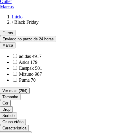
Outlet
Marcas
Início
/
Black Friday
Filtros
Enviado no prazo de 24 horas
Marca
adidas
4917
Asics
179
Eastpak
501
Mizuno
987
Puma
70
Ver mais
(264)
Tamanho
Cor
Drop
Sortido
Grupo etário
Característica