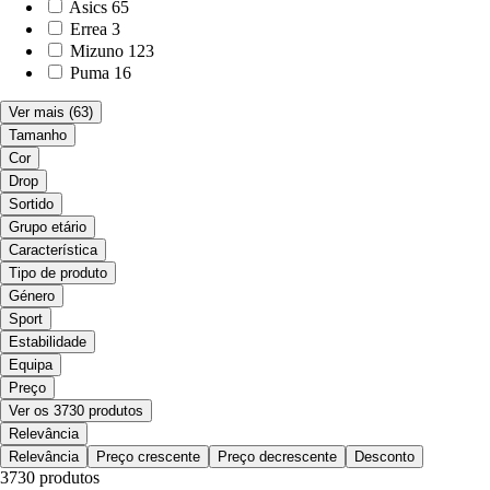
Asics
65
Errea
3
Mizuno
123
Puma
16
Ver mais
(63)
Tamanho
Cor
Drop
Sortido
Grupo etário
Característica
Tipo de produto
Género
Sport
Estabilidade
Equipa
Preço
Ver os 3730 produtos
Relevância
Relevância
Preço crescente
Preço decrescente
Desconto
3730 produtos