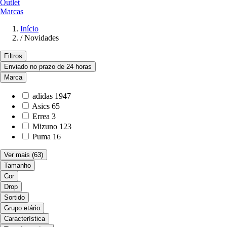
Outlet
Marcas
Início
/
Novidades
Filtros
Enviado no prazo de 24 horas
Marca
adidas
1947
Asics
65
Errea
3
Mizuno
123
Puma
16
Ver mais
(63)
Tamanho
Cor
Drop
Sortido
Grupo etário
Característica