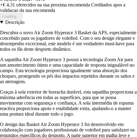
+€ 4,31
oferecidos na sua proxima encomenda
Creditados apos a
validacao da sua encomenda
Loading...
Descrição
Descubra o novo Air Zoom Hyperace 3 Basket da APS, especialmente
concebido para os jogadores de voleibol. Com o seu design elegante e
desempenho excecional, este modelo é um verdadeiro must-have para
todos os fãs deste desporto dinâmico.
A sapatilha Air Zoom Hyperace 3 possui a tecnologia Zoom Air para
um amortecimento ótimo e uma capacidade de resposta inigualável no
campo. Esta tecnologia proporciona igualmente uma absorção dos
choques, protegendo os pés dos impactos repetidos durante os saltos e
as aterragens.
Graças à sola exterior de borracha durável, esta sapatilha proporciona a
máxima aderência em todas as superfícies, para que se possa
movimentar com segurança e confiança. A sola intermédia de espuma
reactiva proporciona apoio e estabilidade extra, ajudando-o a manter
uma postura ideal durante todo o jogo.
O design das Basket Air Zoom Hyperace 3 foi desenvolvido em
colaboração com jogadores profissionais de voleibol para satisfazer os
requisitos específicos do desporto. A parte superior em malha leve e