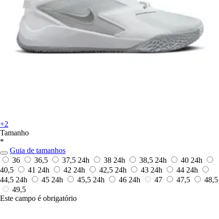
+2
Tamanho
*
Guia de tamanhos
36
36,5
37,5
24h
38
24h
38,5
24h
40
24h
40,5
41
24h
42
24h
42,5
24h
43
24h
44
24h
44,5
24h
45
24h
45,5
24h
46
24h
47
47,5
48,5
49,5
Este campo é obrigatório