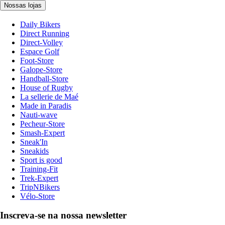
Nossas lojas
Daily Bikers
Direct Running
Direct-Volley
Espace Golf
Foot-Store
Galope-Store
Handball-Store
House of Rugby
La sellerie de Maé
Made in Paradis
Nauti-wave
Pecheur-Store
Smash-Expert
Sneak'In
Sneakids
Sport is good
Training-Fit
Trek-Expert
TripNBikers
Vélo-Store
Inscreva-se na nossa newsletter