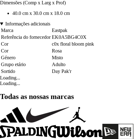
Dimensões (Comp x Larg x Prof)
40.0 cm x 30.0 cm x 18.0 cm
Informações adicionais
Marca
Eastpak
Referência do fornecedor
EK0A5BG4C0X
Cor
c0x floral bloom pink
Cor
Rosa
Género
Misto
Grupo etário
Adulto
Sortido
Day Pak'r
Loading...
Loading...
Todas as nossas marcas