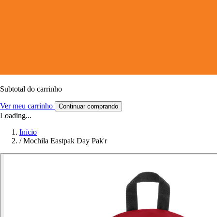
Subtotal do carrinho
Ver meu carrinho
Continuar comprando
Loading...
Início
/
Mochila Eastpak Day Pak'r