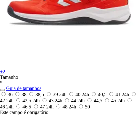
+2
Tamanho
*
Guia de tamanhos
36
38
38,5
39
24h
40
24h
40,5
41
24h
42
24h
42,5
24h
43
24h
44
24h
44,5
45
24h
46
24h
46,5
47
24h
48
24h
50
Este campo é obrigatório