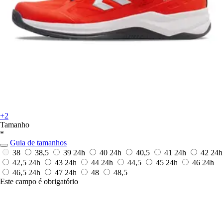
+2
Tamanho
*
Guia de tamanhos
38
38,5
39
24h
40
24h
40,5
41
24h
42
24h
42,5
24h
43
24h
44
24h
44,5
45
24h
46
24h
46,5
24h
47
24h
48
48,5
Este campo é obrigatório