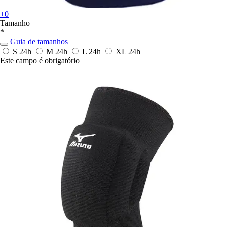
+0
Tamanho
*
Guia de tamanhos
S
24h
M
24h
L
24h
XL
24h
Este campo é obrigatório