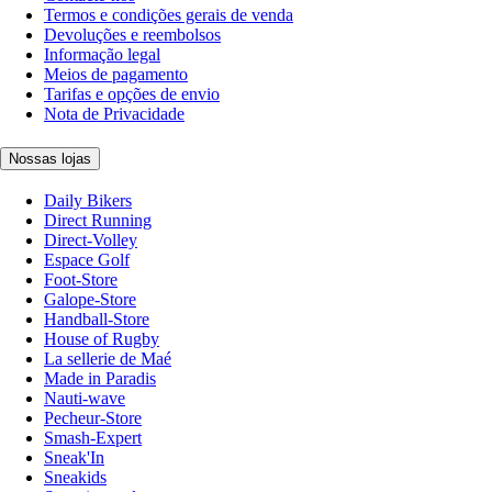
Termos e condições gerais de venda
Devoluções e reembolsos
Informação legal
Meios de pagamento
Tarifas e opções de envio
Nota de Privacidade
Nossas lojas
Daily Bikers
Direct Running
Direct-Volley
Espace Golf
Foot-Store
Galope-Store
Handball-Store
House of Rugby
La sellerie de Maé
Made in Paradis
Nauti-wave
Pecheur-Store
Smash-Expert
Sneak'In
Sneakids