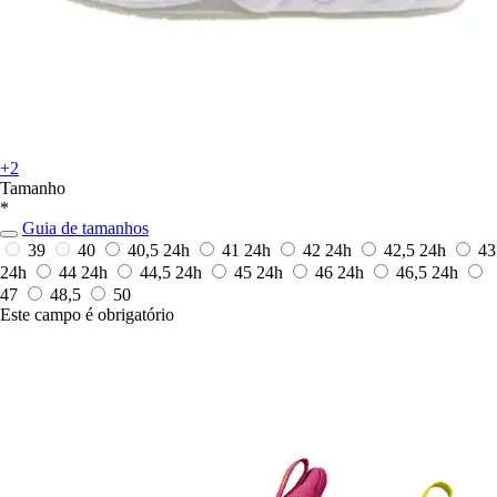
+2
Tamanho
*
Guia de tamanhos
39
40
40,5
24h
41
24h
42
24h
42,5
24h
43
24h
44
24h
44,5
24h
45
24h
46
24h
46,5
24h
47
48,5
50
Este campo é obrigatório