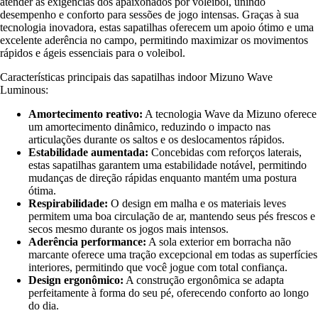
atender às exigências dos apaixonados por voleibol, unindo
desempenho e conforto para sessões de jogo intensas. Graças à sua
tecnologia inovadora, estas sapatilhas oferecem um apoio ótimo e uma
excelente aderência no campo, permitindo maximizar os movimentos
rápidos e ágeis essenciais para o voleibol.
Características principais das sapatilhas indoor Mizuno Wave
Luminous:
Amortecimento reativo:
A tecnologia Wave da Mizuno oferece
um amortecimento dinâmico, reduzindo o impacto nas
articulações durante os saltos e os deslocamentos rápidos.
Estabilidade aumentada:
Concebidas com reforços laterais,
estas sapatilhas garantem uma estabilidade notável, permitindo
mudanças de direção rápidas enquanto mantém uma postura
ótima.
Respirabilidade:
O design em malha e os materiais leves
permitem uma boa circulação de ar, mantendo seus pés frescos e
secos mesmo durante os jogos mais intensos.
Aderência performance:
A sola exterior em borracha não
marcante oferece uma tração excepcional em todas as superfícies
interiores, permitindo que você jogue com total confiança.
Design ergonômico:
A construção ergonômica se adapta
perfeitamente à forma do seu pé, oferecendo conforto ao longo
do dia.