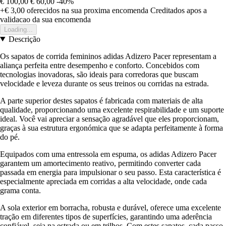
€ 100,00
€ 60,00
-40%
+€ 3,00
oferecidos na sua proxima encomenda
Creditados apos a
validacao da sua encomenda
Loading...
Descrição
Os sapatos de corrida femininos adidas Adizero Pacer representam a
aliança perfeita entre desempenho e conforto. Concebidos com
tecnologias inovadoras, são ideais para corredoras que buscam
velocidade e leveza durante os seus treinos ou corridas na estrada.
A parte superior destes sapatos é fabricada com materiais de alta
qualidade, proporcionando uma excelente respirabilidade e um suporte
ideal. Você vai apreciar a sensação agradável que eles proporcionam,
graças à sua estrutura ergonómica que se adapta perfeitamente à forma
do pé.
Equipados com uma entressola em espuma, os adidas Adizero Pacer
garantem um amortecimento reativo, permitindo converter cada
passada em energia para impulsionar o seu passo. Esta característica é
especialmente apreciada em corridas a alta velocidade, onde cada
grama conta.
A sola exterior em borracha, robusta e durável, oferece uma excelente
tração em diferentes tipos de superfícies, garantindo uma aderência
confiável, seja na estrada ou em trilhos. Com estes sapatos, cada passo