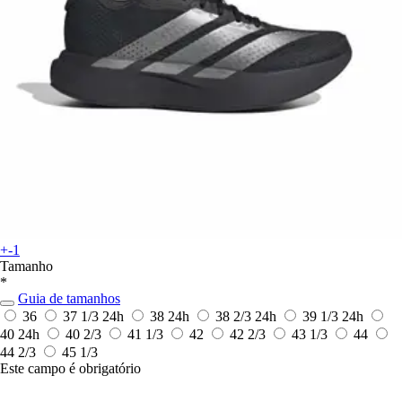
+-1
Tamanho
*
Guia de tamanhos
36
37 1/3
24h
38
24h
38 2/3
24h
39 1/3
24h
40
24h
40 2/3
41 1/3
42
42 2/3
43 1/3
44
44 2/3
45 1/3
Este campo é obrigatório