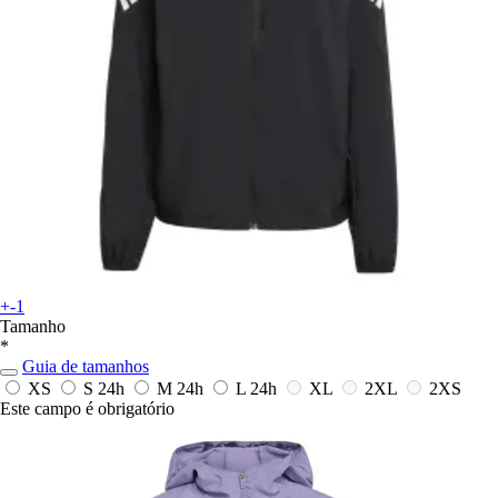
+-1
Tamanho
*
Guia de tamanhos
XS
S
24h
M
24h
L
24h
XL
2XL
2XS
Este campo é obrigatório