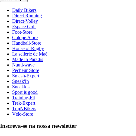
Daily Bikers
Direct Running
Direct-Volley
Espace Golf
Foot-Store
Galope-Store
Handball-Store
House of Rugby
La sellerie de Maé
Made in Paradis
Nauti-wave
Pecheur-Store
Smash-Expert
Sneak'In
Sneakids
Sport is good
Training-Fit
Trek-Expert
TripNBikers
Vélo-Store
Inscreva-se na nossa newsletter