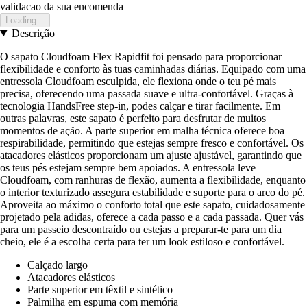
validacao da sua encomenda
Loading...
Descrição
O sapato Cloudfoam Flex Rapidfit foi pensado para proporcionar
flexibilidade e conforto às tuas caminhadas diárias. Equipado com uma
entressola Cloudfoam esculpida, ele flexiona onde o teu pé mais
precisa, oferecendo uma passada suave e ultra-confortável. Graças à
tecnologia HandsFree step-in, podes calçar e tirar facilmente. Em
outras palavras, este sapato é perfeito para desfrutar de muitos
momentos de ação. A parte superior em malha técnica oferece boa
respirabilidade, permitindo que estejas sempre fresco e confortável. Os
atacadores elásticos proporcionam um ajuste ajustável, garantindo que
os teus pés estejam sempre bem apoiados. A entressola leve
Cloudfoam, com ranhuras de flexão, aumenta a flexibilidade, enquanto
o interior texturizado assegura estabilidade e suporte para o arco do pé.
Aproveita ao máximo o conforto total que este sapato, cuidadosamente
projetado pela adidas, oferece a cada passo e a cada passada. Quer vás
para um passeio descontraído ou estejas a preparar-te para um dia
cheio, ele é a escolha certa para ter um look estiloso e confortável.
Calçado largo
Atacadores elásticos
Parte superior em têxtil e sintético
Palmilha em espuma com memória