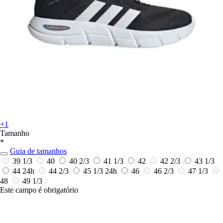
+1
Tamanho
*
Guia de tamanhos
39 1/3
40
40 2/3
41 1/3
42
42 2/3
43 1/3
44
24h
44 2/3
45 1/3
24h
46
46 2/3
47 1/3
48
49 1/3
Este campo é obrigatório