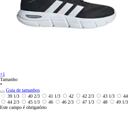
+1
Tamanho
*
Guia de tamanhos
39 1/3
40 2/3
41 1/3
42
42 2/3
43 1/3
44
44 2/3
45 1/3
46
46 2/3
47 1/3
48
49 1/3
Este campo é obrigatório