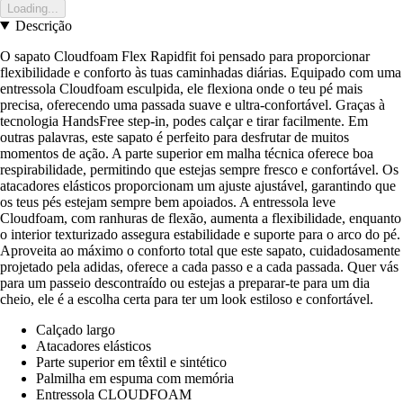
Loading...
Descrição
O sapato Cloudfoam Flex Rapidfit foi pensado para proporcionar
flexibilidade e conforto às tuas caminhadas diárias. Equipado com uma
entressola Cloudfoam esculpida, ele flexiona onde o teu pé mais
precisa, oferecendo uma passada suave e ultra-confortável. Graças à
tecnologia HandsFree step-in, podes calçar e tirar facilmente. Em
outras palavras, este sapato é perfeito para desfrutar de muitos
momentos de ação. A parte superior em malha técnica oferece boa
respirabilidade, permitindo que estejas sempre fresco e confortável. Os
atacadores elásticos proporcionam um ajuste ajustável, garantindo que
os teus pés estejam sempre bem apoiados. A entressola leve
Cloudfoam, com ranhuras de flexão, aumenta a flexibilidade, enquanto
o interior texturizado assegura estabilidade e suporte para o arco do pé.
Aproveita ao máximo o conforto total que este sapato, cuidadosamente
projetado pela adidas, oferece a cada passo e a cada passada. Quer vás
para um passeio descontraído ou estejas a preparar-te para um dia
cheio, ele é a escolha certa para ter um look estiloso e confortável.
Calçado largo
Atacadores elásticos
Parte superior em têxtil e sintético
Palmilha em espuma com memória
Entressola CLOUDFOAM