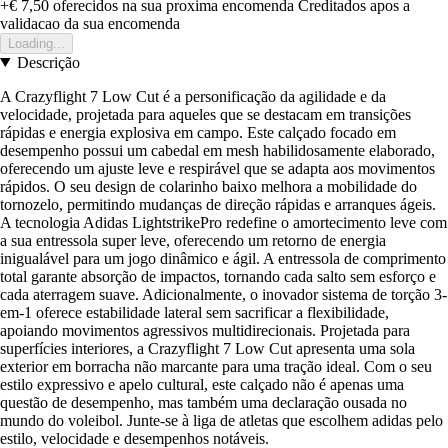
+€ 7,50
oferecidos na sua proxima encomenda
Creditados apos a
validacao da sua encomenda
Loading...
Descrição
A Crazyflight 7 Low Cut é a personificação da agilidade e da
velocidade, projetada para aqueles que se destacam em transições
rápidas e energia explosiva em campo. Este calçado focado em
desempenho possui um cabedal em mesh habilidosamente elaborado,
oferecendo um ajuste leve e respirável que se adapta aos movimentos
rápidos. O seu design de colarinho baixo melhora a mobilidade do
tornozelo, permitindo mudanças de direção rápidas e arranques ágeis.
A tecnologia Adidas LightstrikePro redefine o amortecimento leve com
a sua entressola super leve, oferecendo um retorno de energia
inigualável para um jogo dinâmico e ágil. A entressola de comprimento
total garante absorção de impactos, tornando cada salto sem esforço e
cada aterragem suave. Adicionalmente, o inovador sistema de torção 3-
em-1 oferece estabilidade lateral sem sacrificar a flexibilidade,
apoiando movimentos agressivos multidirecionais. Projetada para
superfícies interiores, a Crazyflight 7 Low Cut apresenta uma sola
exterior em borracha não marcante para uma tração ideal. Com o seu
estilo expressivo e apelo cultural, este calçado não é apenas uma
questão de desempenho, mas também uma declaração ousada no
mundo do voleibol. Junte-se à liga de atletas que escolhem adidas pelo
estilo, velocidade e desempenhos notáveis.