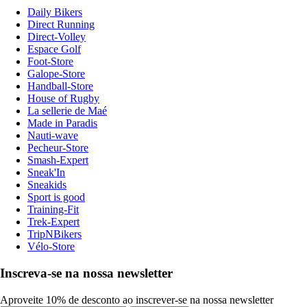
Daily Bikers
Direct Running
Direct-Volley
Espace Golf
Foot-Store
Galope-Store
Handball-Store
House of Rugby
La sellerie de Maé
Made in Paradis
Nauti-wave
Pecheur-Store
Smash-Expert
Sneak'In
Sneakids
Sport is good
Training-Fit
Trek-Expert
TripNBikers
Vélo-Store
Inscreva-se na nossa newsletter
Aproveite 10% de desconto ao inscrever-se na nossa newsletter