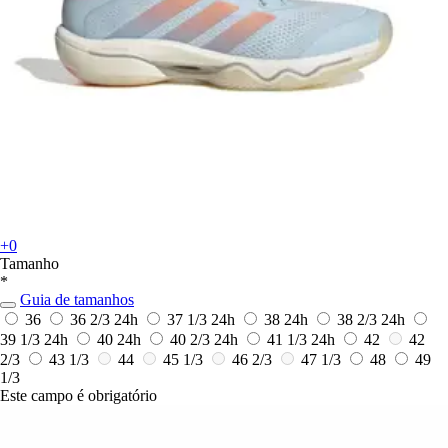
+0
Tamanho
*
Guia de tamanhos
36
36 2/3
24h
37 1/3
24h
38
24h
38 2/3
24h
39 1/3
24h
40
24h
40 2/3
24h
41 1/3
24h
42
42
2/3
43 1/3
44
45 1/3
46 2/3
47 1/3
48
49
1/3
Este campo é obrigatório