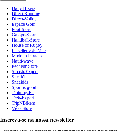
Daily Bikers
Direct Running
Direct-Volley
Espace Golf
Foot-Store
Galope-Store
Handball-Store
House of Rugby
La sellerie de Maé
Made in Paradis
Nauti-wave
Pecheur-Store
Smash-Expert
Sneak'In
Sneakids
Sport is good
Training-Fit
Trek-Expert
TripNBikers
Vélo-Store
Inscreva-se na nossa newsletter