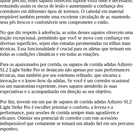
ajuste preciso, esses sapatos oferecem suporte extra onde é necessário,
reduzindo assim os riscos de lesão e aumentando a confiança dos
corredores em diferentes tipos de terrenos. O cabedal em material
respirável também permite uma excelente circulação de ar, mantendo
seus pés frescos e confortáveis sem comprometer o estilo.
No que diz respeito à aderência, as solas desses sapatos oferecem uma
tração excepcional, permitindo que você se mova com confiança em
diversas superfícies, sejam elas estradas pavimentadas ou trilhas mais
técnicas. Essa funcionalidade é crucial para os atletas que treinam em
todas as condições climáticas e em todas as estações.
Para os apaixonados por corrida, os sapatos de corrida adidas Adizero
SL2 Light Strike Pro se destacam não apenas por suas performances
técnicas, mas também por seu estetismo refinado, que encarna a
inovação e o know-how da adidas. Se você é um corredor ocasional
ou um maratonista experiente, esses sapatos atenderão às suas
expectativas e o acompanharão em direção ao seu objetivo.
Por fim, investir em um par de sapatos de corrida adidas Adizero SL2
Light Strike Pro é escolher priorizar o conforto, a leveza e a
performance, para sessões de corrida sempre mais agradáveis e
eficazes. Otimize seu potencial de corredor com este acessório
indispensável que certamente se tornará um aliado fiel em seu percurso
esportivo.