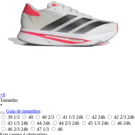
+8
Tamanho
*
Guia de tamanhos
39 1/3
40
40 2/3
41 1/3
24h
42
24h
42 2/3
24h
43 1/3
24h
44
24h
44 2/3
24h
45 1/3
24h
46
24h
46 2/3
24h
47 1/3
48
Este campo é obrigatório