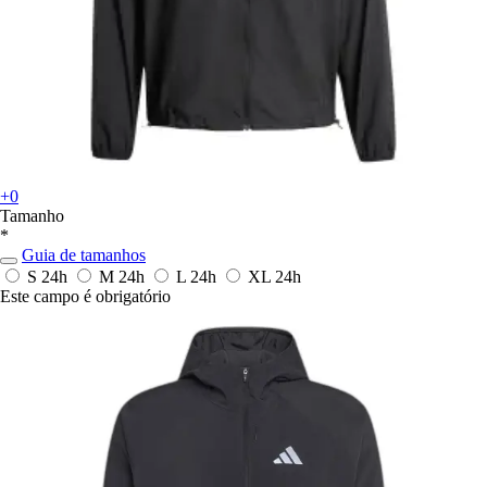
+0
Tamanho
*
Guia de tamanhos
S
24h
M
24h
L
24h
XL
24h
Este campo é obrigatório