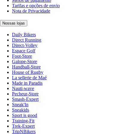
Meios de pagamento
Tarifas e opções de envio
Nota de Privacidade
Nossas lojas
Daily Bikers
Direct Running
Direct-Volley
Espace Golf
Foot-Store
Galope-Store
Handball-Store
House of Rugby
La sellerie de Maé
Made in Paradis
Nauti-wave
Pecheur-Store
Smash-Expert
Sneak'In
Sneakids
Sport is good
Training-Fit
Trek-Expert
TripNBikers