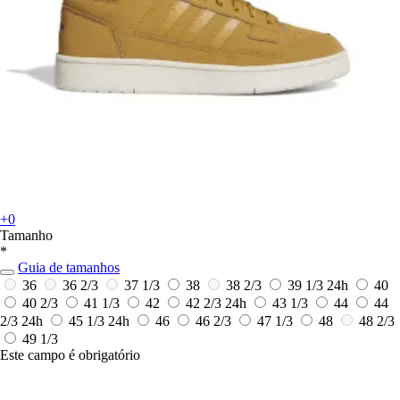
+0
Tamanho
*
Guia de tamanhos
36
36 2/3
37 1/3
38
38 2/3
39 1/3
24h
40
40 2/3
41 1/3
42
42 2/3
24h
43 1/3
44
44
2/3
24h
45 1/3
24h
46
46 2/3
47 1/3
48
48 2/3
49 1/3
Este campo é obrigatório