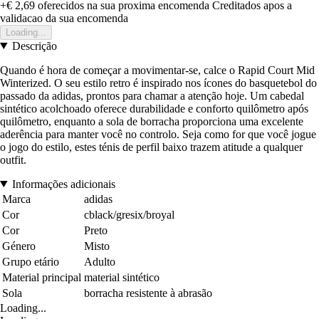
+€ 2,69
oferecidos na sua proxima encomenda
Creditados apos a
validacao da sua encomenda
Loading...
Descrição
Quando é hora de começar a movimentar-se, calce o Rapid Court Mid
Winterized. O seu estilo retro é inspirado nos ícones do basquetebol do
passado da adidas, prontos para chamar a atenção hoje. Um cabedal
sintético acolchoado oferece durabilidade e conforto quilômetro após
quilômetro, enquanto a sola de borracha proporciona uma excelente
aderência para manter você no controlo. Seja como for que você jogue
o jogo do estilo, estes ténis de perfil baixo trazem atitude a qualquer
outfit.
Informações adicionais
Marca
adidas
Cor
cblack/gresix/broyal
Cor
Preto
Género
Misto
Grupo etário
Adulto
Material principal
material sintético
Sola
borracha resistente à abrasão
Loading...