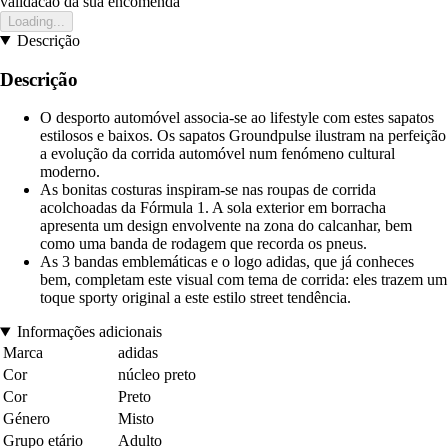
validacao da sua encomenda
Loading...
Descrição
Descrição
O desporto automóvel associa-se ao lifestyle com estes sapatos
estilosos e baixos. Os sapatos Groundpulse ilustram na perfeição
a evolução da corrida automóvel num fenómeno cultural
moderno.
As bonitas costuras inspiram-se nas roupas de corrida
acolchoadas da Fórmula 1. A sola exterior em borracha
apresenta um design envolvente na zona do calcanhar, bem
como uma banda de rodagem que recorda os pneus.
As 3 bandas emblemáticas e o logo adidas, que já conheces
bem, completam este visual com tema de corrida: eles trazem um
toque sporty original a este estilo street tendência.
Informações adicionais
Marca
adidas
Cor
núcleo preto
Cor
Preto
Género
Misto
Grupo etário
Adulto