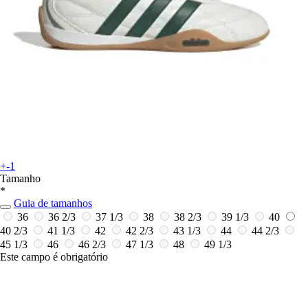
+-1
Tamanho
*
Guia de tamanhos
36
36 2/3
37 1/3
38
38 2/3
39 1/3
40
40 2/3
41 1/3
42
42 2/3
43 1/3
44
44 2/3
45 1/3
46
46 2/3
47 1/3
48
49 1/3
Este campo é obrigatório