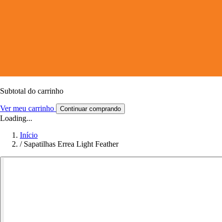
Subtotal do carrinho
Ver meu carrinho
Continuar comprando
Loading...
Início
/
Sapatilhas Errea Light Feather