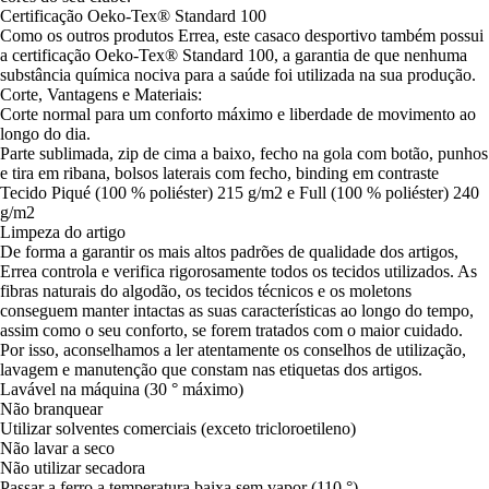
Certificação Oeko-Tex® Standard 100
Como os outros produtos Errea, este casaco desportivo também possui
a certificação Oeko-Tex® Standard 100, a garantia de que nenhuma
substância química nociva para a saúde foi utilizada na sua produção.
Corte, Vantagens e Materiais:
Corte normal para um conforto máximo e liberdade de movimento ao
longo do dia.
Parte sublimada, zip de cima a baixo, fecho na gola com botão, punhos
e tira em ribana, bolsos laterais com fecho, binding em contraste
Tecido Piqué (100 % poliéster) 215 g/m2 e Full (100 % poliéster) 240
g/m2
Limpeza do artigo
De forma a garantir os mais altos padrões de qualidade dos artigos,
Errea controla e verifica rigorosamente todos os tecidos utilizados. As
fibras naturais do algodão, os tecidos técnicos e os moletons
conseguem manter intactas as suas características ao longo do tempo,
assim como o seu conforto, se forem tratados com o maior cuidado.
Por isso, aconselhamos a ler atentamente os conselhos de utilização,
lavagem e manutenção que constam nas etiquetas dos artigos.
Lavável na máquina (30 ° máximo)
Não branquear
Utilizar solventes comerciais (exceto tricloroetileno)
Não lavar a seco
Não utilizar secadora
Passar a ferro a temperatura baixa sem vapor (110 °)