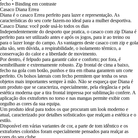
fecho • Binding em contraste
Casaco Diana Errea
Diana é o casaco Errea perfeito para lazer e representação. As
características do seu corte fazem-no ideal para a mulher desportiva.
Casaco Diana: você pode usá-lo todos os dias
Independentemente do desporto que pratica, o casaco com zip Diana é
perfeito para ser utilizado antes e após os jogos, para ir ao treino ou
para o lazer longe do campo. As vantagens deste casaco com zip e gola
alta são, sem dúvida, a respirabilidade, o isolamento térmico, a
conservação do calor e a liberdade de movimento.
Por dentro, é felpudo para garantir calor e conforto; por fora, é
semibrilhante e extremamente robusto. Zip frontal de cima a baixo,
fecho na gola com botão, punhos e tira em ribana garantem um corte
perfeito. Os bolsos laterais com fecho permitem que tenha os seus
objetos mais importantes sempre à mão. Não se esqueça que Diana é
um produto que se caracteriza, especialmente, pela elegância e pela
estética moderna que a tira frontal impressa por sublimação confere. A
aplicação dos extrafortes no torso e nas mangas permite exibir com
orgulho as cores da sua equipa.
Um produto ideal para todos os que procuram um look moderno e
atual, caracterizado por detalhes sofisticados que realçam a estética e o
estilo.
Disponível em várias variantes de cor, a parte de tom idêntico e os
extrafortes coloridos foram especialmente pensados para realçar as
cores do seu clube.