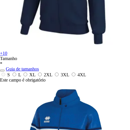
+10
Tamanho
*
Guia de tamanhos
S
L
XL
2XL
3XL
4XL
Este campo é obrigatório