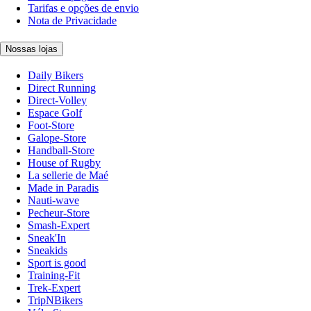
Tarifas e opções de envio
Nota de Privacidade
Nossas lojas
Daily Bikers
Direct Running
Direct-Volley
Espace Golf
Foot-Store
Galope-Store
Handball-Store
House of Rugby
La sellerie de Maé
Made in Paradis
Nauti-wave
Pecheur-Store
Smash-Expert
Sneak'In
Sneakids
Sport is good
Training-Fit
Trek-Expert
TripNBikers