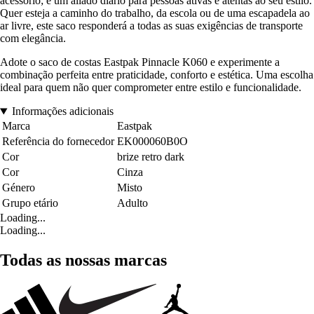
acessório; é um aliado diário para pessoas ativas e atentas ao seu estilo.
Quer esteja a caminho do trabalho, da escola ou de uma escapadela ao
ar livre, este saco responderá a todas as suas exigências de transporte
com elegância.
Adote o saco de costas Eastpak Pinnacle K060 e experimente a
combinação perfeita entre praticidade, conforto e estética. Uma escolha
ideal para quem não quer comprometer entre estilo e funcionalidade.
Informações adicionais
Marca
Eastpak
Referência do fornecedor
EK000060B0O
Cor
brize retro dark
Cor
Cinza
Género
Misto
Grupo etário
Adulto
Loading...
Loading...
Todas as nossas marcas