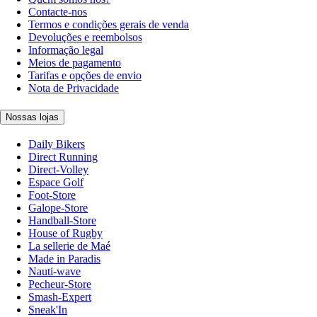
Contacte-nos
Termos e condições gerais de venda
Devoluções e reembolsos
Informação legal
Meios de pagamento
Tarifas e opções de envio
Nota de Privacidade
Nossas lojas
Daily Bikers
Direct Running
Direct-Volley
Espace Golf
Foot-Store
Galope-Store
Handball-Store
House of Rugby
La sellerie de Maé
Made in Paradis
Nauti-wave
Pecheur-Store
Smash-Expert
Sneak'In