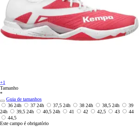
+1
Tamanho
*
Guia de tamanhos
36
24h
37
24h
37,5
24h
38
24h
38,5
24h
39
24h
39,5
24h
40,5
24h
41
42
42,5
43
44
44,5
Este campo é obrigatório