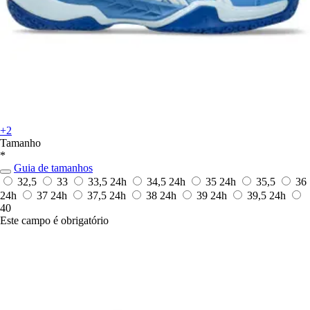
+2
Tamanho
*
Guia de tamanhos
32,5
33
33,5
24h
34,5
24h
35
24h
35,5
36
24h
37
24h
37,5
24h
38
24h
39
24h
39,5
24h
40
Este campo é obrigatório