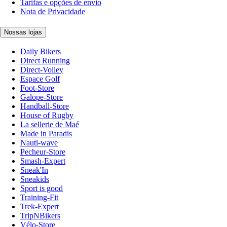
Tarifas e opções de envio
Nota de Privacidade
Nossas lojas
Daily Bikers
Direct Running
Direct-Volley
Espace Golf
Foot-Store
Galope-Store
Handball-Store
House of Rugby
La sellerie de Maé
Made in Paradis
Nauti-wave
Pecheur-Store
Smash-Expert
Sneak'In
Sneakids
Sport is good
Training-Fit
Trek-Expert
TripNBikers
Vélo-Store