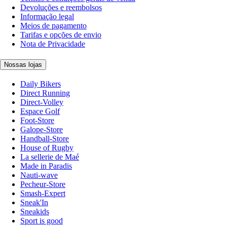
Devoluções e reembolsos
Informação legal
Meios de pagamento
Tarifas e opções de envio
Nota de Privacidade
Nossas lojas
Daily Bikers
Direct Running
Direct-Volley
Espace Golf
Foot-Store
Galope-Store
Handball-Store
House of Rugby
La sellerie de Maé
Made in Paradis
Nauti-wave
Pecheur-Store
Smash-Expert
Sneak'In
Sneakids
Sport is good