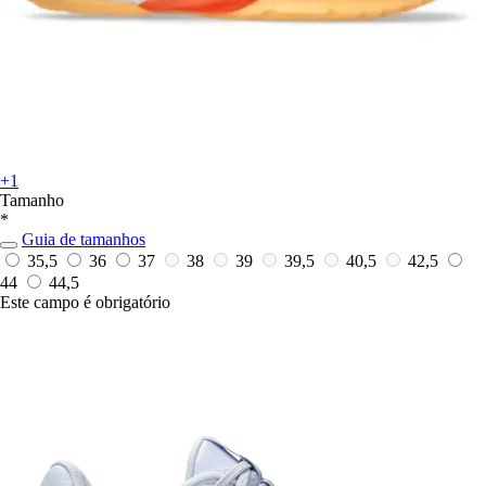
+1
Tamanho
*
Guia de tamanhos
35,5
36
37
38
39
39,5
40,5
42,5
44
44,5
Este campo é obrigatório