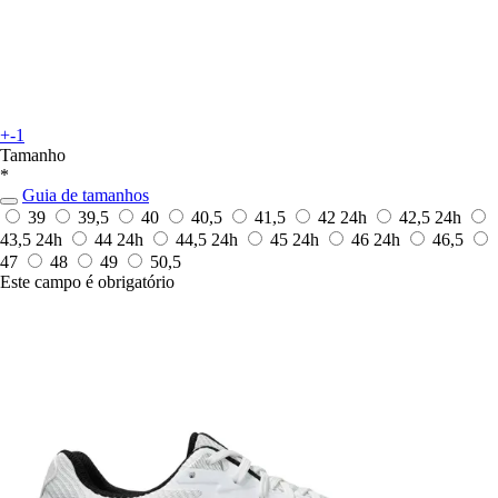
+-1
Tamanho
*
Guia de tamanhos
39
39,5
40
40,5
41,5
42
24h
42,5
24h
43,5
24h
44
24h
44,5
24h
45
24h
46
24h
46,5
47
48
49
50,5
Este campo é obrigatório