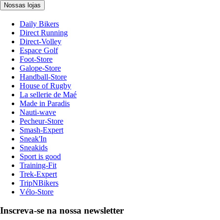
Nossas lojas
Daily Bikers
Direct Running
Direct-Volley
Espace Golf
Foot-Store
Galope-Store
Handball-Store
House of Rugby
La sellerie de Maé
Made in Paradis
Nauti-wave
Pecheur-Store
Smash-Expert
Sneak'In
Sneakids
Sport is good
Training-Fit
Trek-Expert
TripNBikers
Vélo-Store
Inscreva-se na nossa newsletter