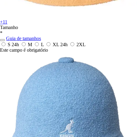
+11
Tamanho
*
Guia de tamanhos
S
24h
M
L
XL
24h
2XL
Este campo é obrigatório