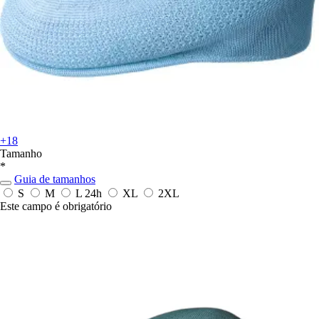
+18
Tamanho
*
Guia de tamanhos
S
M
L
24h
XL
2XL
Este campo é obrigatório