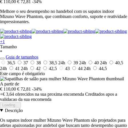
€ 110,00
€ 72,81
-34%
Melhore o seu desempenho no handebol com os sapatos indoor
Mizuno Wave Phantom, que combinam conforto, suporte e reatividade
impressionantes.
+1
Tamanho
*
Guia de tamanhos
36,5
37
38
38,5
24h
39
24h
40
24h
40,5
24h
41
24h
42
42,5
43
44
24h
44,5
Este campo é obrigatório
A partir de
€ 110,00
€ 72,81
-34%
+€ 3,64
oferecidos na sua proxima encomenda
Creditados apos a
validacao da sua encomenda
Loading...
Descrição
Os sapatos indoor mulher Mizuno Wave Phantom são projetados para
atletas apaixonadas por andebol que buscam tanto desempenho quanto