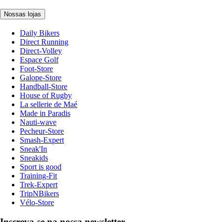
Nossas lojas
Daily Bikers
Direct Running
Direct-Volley
Espace Golf
Foot-Store
Galope-Store
Handball-Store
House of Rugby
La sellerie de Maé
Made in Paradis
Nauti-wave
Pecheur-Store
Smash-Expert
Sneak'In
Sneakids
Sport is good
Training-Fit
Trek-Expert
TripNBikers
Vélo-Store
Inscreva-se na nossa newsletter