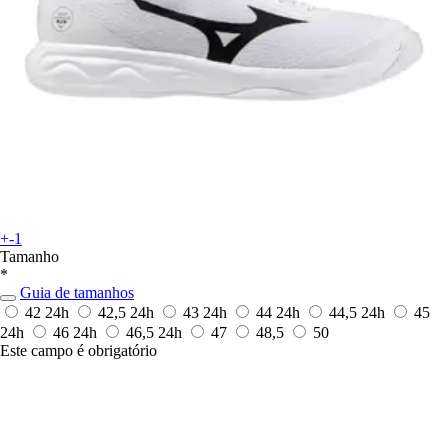
+-1
Tamanho
*
Guia de tamanhos
42
24h
42,5
24h
43
24h
44
24h
44,5
24h
45
24h
46
24h
46,5
24h
47
48,5
50
Este campo é obrigatório