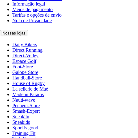
Informação legal
Meios de pagamento
Tarifas e opções de envio
Nota de Privacidade
Nossas lojas
Daily Bikers
Direct Running
Direct-Volley
Espace Golf
Foot-Store
Galope-Store
Handball-Store
House of Rugby
La sellerie de Maé
Made in Paradis
Nauti-wave
Pecheur-Store
Smash-Expert
Sneak'In
Sneakids
Sport is good
Training-Fit