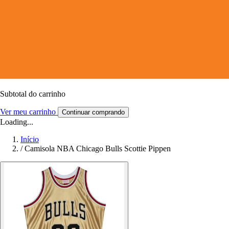
Subtotal do carrinho
Ver meu carrinho
Continuar comprando
Loading...
Início
/
Camisola NBA Chicago Bulls Scottie Pippen