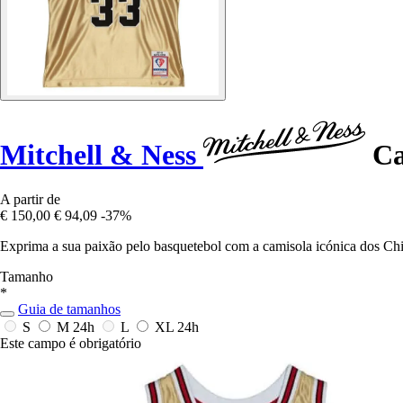
Mitchell & Ness
Ca
A partir de
€ 150,00
€ 94,09
-37%
Exprima a sua paixão pelo basquetebol com a camisola icónica dos Chi
Tamanho
*
Guia de tamanhos
S
M
24h
L
XL
24h
Este campo é obrigatório