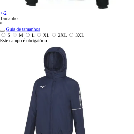
+-2
Tamanho
*
Guia de tamanhos
S
M
L
XL
2XL
3XL
Este campo é obrigatório