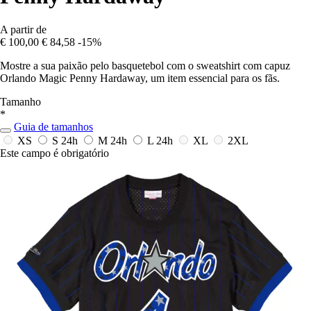
A partir de
€ 100,00
€ 84,58
-15%
Mostre a sua paixão pelo basquetebol com o sweatshirt com capuz
Orlando Magic Penny Hardaway, um item essencial para os fãs.
Tamanho
*
Guia de tamanhos
XS
S
24h
M
24h
L
24h
XL
2XL
Este campo é obrigatório