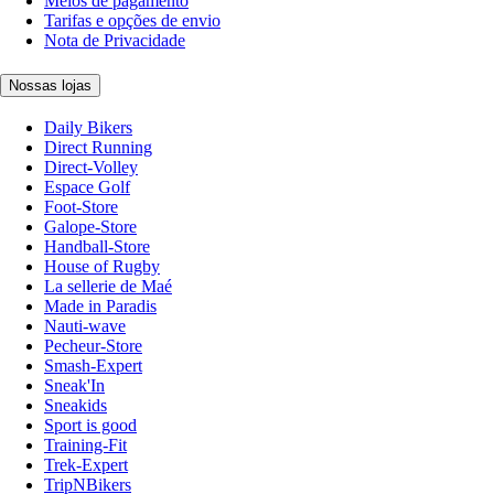
Meios de pagamento
Tarifas e opções de envio
Nota de Privacidade
Nossas lojas
Daily Bikers
Direct Running
Direct-Volley
Espace Golf
Foot-Store
Galope-Store
Handball-Store
House of Rugby
La sellerie de Maé
Made in Paradis
Nauti-wave
Pecheur-Store
Smash-Expert
Sneak'In
Sneakids
Sport is good
Training-Fit
Trek-Expert
TripNBikers