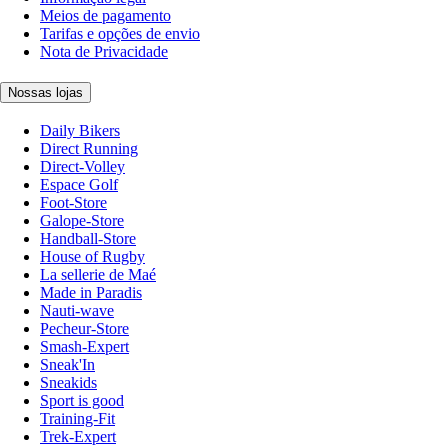
Meios de pagamento
Tarifas e opções de envio
Nota de Privacidade
Nossas lojas
Daily Bikers
Direct Running
Direct-Volley
Espace Golf
Foot-Store
Galope-Store
Handball-Store
House of Rugby
La sellerie de Maé
Made in Paradis
Nauti-wave
Pecheur-Store
Smash-Expert
Sneak'In
Sneakids
Sport is good
Training-Fit
Trek-Expert