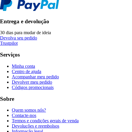
Entrega e devolução
30 dias para mudar de ideia
Devolva seu pedido
Trustpilot
Serviços
Minha conta
Centro de ajuda
Acompanhar meu pedido
Devolver meu pedido
Códigos promocionais
Sobre
Quem somos nós?
Contacte-nos
Termos e condições gerais de venda
Devoluções e reembolsos
Informação legal