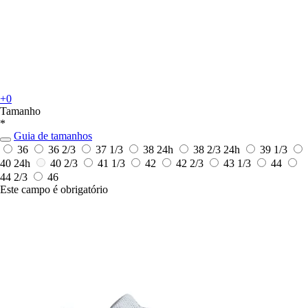
+0
Tamanho
*
Guia de tamanhos
36
36 2/3
37 1/3
38
24h
38 2/3
24h
39 1/3
40
24h
40 2/3
41 1/3
42
42 2/3
43 1/3
44
44 2/3
46
Este campo é obrigatório