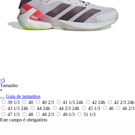
+5
Tamanho
*
Guia de tamanhos
39 1/3
40
40 2/3
41 1/3
24h
42
24h
42 2/3
24h
43 1/3
24h
44
24h
44 2/3
24h
45 1/3
46
46 2/3
47 1/3
48
48 2/3
49 1/3
51 1/3
Este campo é obrigatório