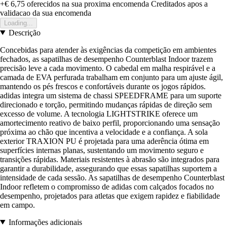
+€ 6,75
oferecidos na sua proxima encomenda
Creditados apos a
validacao da sua encomenda
Loading...
Descrição
Concebidas para atender às exigências da competição em ambientes
fechados, as sapatilhas de desempenho Counterblast Indoor trazem
precisão leve a cada movimento. O cabedal em malha respirável e a
camada de EVA perfurada trabalham em conjunto para um ajuste ágil,
mantendo os pés frescos e confortáveis durante os jogos rápidos.
adidas integra um sistema de chassi SPEEDFRAME para um suporte
direcionado e torção, permitindo mudanças rápidas de direção sem
excesso de volume. A tecnologia LIGHTSTRIKE oferece um
amortecimento reativo de baixo perfil, proporcionando uma sensação
próxima ao chão que incentiva a velocidade e a confiança. A sola
exterior TRAXION PU é projetada para uma aderência ótima em
superfícies internas planas, sustentando um movimento seguro e
transições rápidas. Materiais resistentes à abrasão são integrados para
garantir a durabilidade, assegurando que essas sapatilhas suportem a
intensidade de cada sessão. As sapatilhas de desempenho Counterblast
Indoor refletem o compromisso de adidas com calçados focados no
desempenho, projetados para atletas que exigem rapidez e fiabilidade
em campo.
Informações adicionais