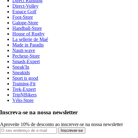
Direct Running
Direct-Volley
Espace Golf
Foot-Store
Galope-Store
Handball-Store
House of Rugby
La sellerie de Maé
Made in Paradis
Nauti-wave
Pecheur-Store
Smash-Expert
Sneak'In
Sneakids
Sport is good
Training-Fit
Trek-Expert
TripNBikers
Vélo-Store
Inscreva-se na nossa newsletter
Aproveite 10% de desconto ao inscrever-se na nossa newsletter
Inscrever-se