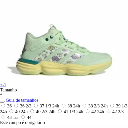
+-1
Tamanho
*
Guia de tamanhos
36
36 2/3
37 1/3
24h
38
24h
38 2/3
24h
39 1/3
24h
40
24h
40 2/3
24h
41 1/3
24h
42
24h
42 2/3
43 1/3
44
Este campo é obrigatório