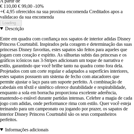
A partir de
€ 110,00
€ 99,00
-10%
+€ 4,95
oferecidos na sua proxima encomenda
Creditados apos a
validacao da sua encomenda
Loading...
Descrição
Entre em quadra com confiança nos sapatos de interior adidas Disney
Princess Courtstabil. Inspirados pela coragem e determinação das suas
princesas Disney favoritas, estes sapatos são feitos para aqueles que
jogam com coração e espírito. As silhuetas subtis das princesas e os
gráficos icónicos nas 3-Stripes adicionam um toque de narrativa e
estilo, garantindo que você brilhe tanto na quadra como fora dela.
Projetados com um corte regular e adaptados a superfícies interiores,
estes sapatos possuem um sistema de fecho com atacadores que
permite ajustar o laço para um suporte perfeito. A combinação de
cabedais em têxtil e sintético oferece durabilidade e respirabilidade,
enquanto a sola em borracha proporciona excelente aderência,
mantendo-o estável durante partidas intensas. Celebre a magia de cada
jogo com adidas, onde performance rima com estilo. Quer você esteja
treinando para um campeonato ou jogando por prazer, os sapatos de
interior Disney Princess Courtstabil são os seus companheiros
perfeitos.
Informações adicionais