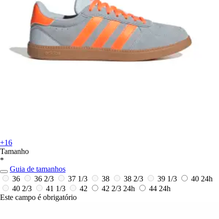
+16
Tamanho
*
Guia de tamanhos
36
36 2/3
37 1/3
38
38 2/3
39 1/3
40
24h
40 2/3
41 1/3
42
42 2/3
24h
44
24h
Este campo é obrigatório