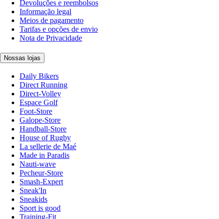
Devoluções e reembolsos
Informação legal
Meios de pagamento
Tarifas e opções de envio
Nota de Privacidade
Nossas lojas
Daily Bikers
Direct Running
Direct-Volley
Espace Golf
Foot-Store
Galope-Store
Handball-Store
House of Rugby
La sellerie de Maé
Made in Paradis
Nauti-wave
Pecheur-Store
Smash-Expert
Sneak'In
Sneakids
Sport is good
Training-Fit