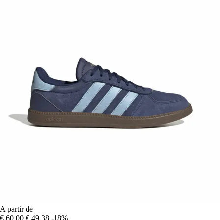
A partir de
€ 60,00
€ 49,38
-18%