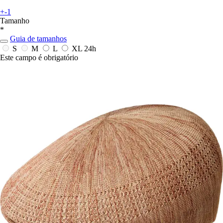
+-1
Tamanho
*
Guia de tamanhos
S
M
L
XL
24h
Este campo é obrigatório