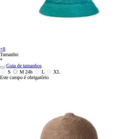
+8
Tamanho
*
Guia de tamanhos
S
M
24h
L
XL
Este campo é obrigatório