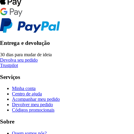
Entrega e devolução
30 dias para mudar de ideia
Devolva seu pedido
Trustpilot
Serviços
Minha conta
Centro de ajuda
Acompanhar meu pedido
Devolver meu pedido
Códigos promocionais
Sobre
Quem somos nós?