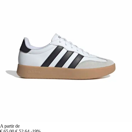
A partir de
€ 65,00
€ 52,64
-19%