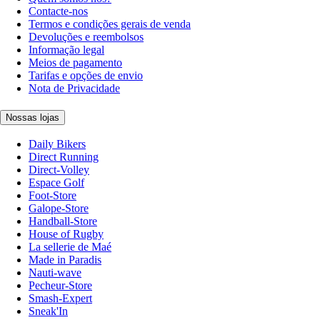
Contacte-nos
Termos e condições gerais de venda
Devoluções e reembolsos
Informação legal
Meios de pagamento
Tarifas e opções de envio
Nota de Privacidade
Nossas lojas
Daily Bikers
Direct Running
Direct-Volley
Espace Golf
Foot-Store
Galope-Store
Handball-Store
House of Rugby
La sellerie de Maé
Made in Paradis
Nauti-wave
Pecheur-Store
Smash-Expert
Sneak'In