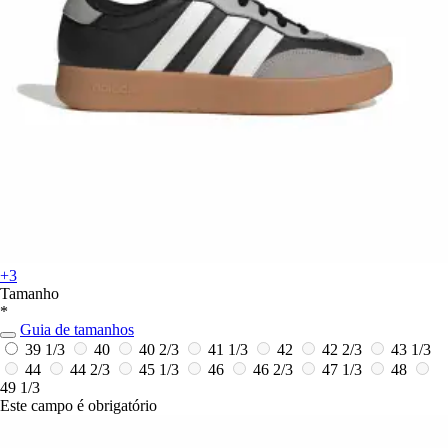
+3
Tamanho
*
Guia de tamanhos
39 1/3
40
40 2/3
41 1/3
42
42 2/3
43 1/3
44
44 2/3
45 1/3
46
46 2/3
47 1/3
48
49 1/3
Este campo é obrigatório