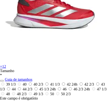
+12
Tamanho
*
Guia de tamanhos
39 1/3
40
40 2/3
41 1/3
42
24h
42 2/3
43
1/3
44
44 2/3
45 1/3
24h
46
46 2/3
24h
47 1/3
48
48 2/3
49 1/3
50
50 2/3
Este campo é obrigatório