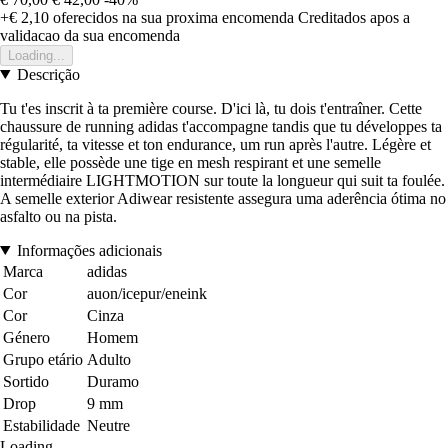
+€ 2,10
oferecidos na sua proxima encomenda
Creditados apos a
validacao da sua encomenda
Loading...
Descrição
Tu t'es inscrit à ta première course. D'ici là, tu dois t'entraîner. Cette
chaussure de running adidas t'accompagne tandis que tu développes ta
régularité, ta vitesse et ton endurance, um run après l'autre. Légère et
stable, elle possède une tige en mesh respirant et une semelle
intermédiaire LIGHTMOTION sur toute la longueur qui suit ta foulée.
A semelle exterior Adiwear resistente assegura uma aderência ótima no
asfalto ou na pista.
Informações adicionais
Marca
adidas
Cor
auon/icepur/eneink
Cor
Cinza
Género
Homem
Grupo etário
Adulto
Sortido
Duramo
Drop
9 mm
Estabilidade
Neutre
Loading...