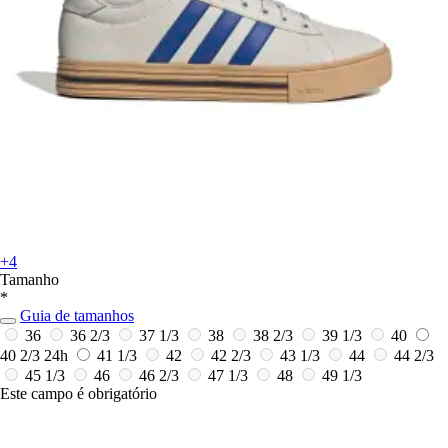
+4
Tamanho
*
Guia de tamanhos
36
36 2/3
37 1/3
38
38 2/3
39 1/3
40
40 2/3
24h
41 1/3
42
42 2/3
43 1/3
44
44 2/3
45 1/3
46
46 2/3
47 1/3
48
49 1/3
Este campo é obrigatório