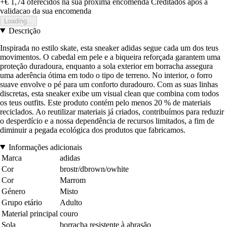
+€ 1,74
oferecidos na sua proxima encomenda
Creditados apos a
validacao da sua encomenda
Loading...
Descrição
Inspirada no estilo skate, esta sneaker adidas segue cada um dos teus
movimentos. O cabedal em pele e a biqueira reforçada garantem uma
proteção duradoura, enquanto a sola exterior em borracha assegura
uma aderência ótima em todo o tipo de terreno. No interior, o forro
suave envolve o pé para um conforto duradouro. Com as suas linhas
discretas, esta sneaker exibe um visual clean que combina com todos
os teus outfits. Este produto contém pelo menos 20 % de materiais
reciclados. Ao reutilizar materiais já criados, contribuímos para reduzir
o desperdício e a nossa dependência de recursos limitados, a fim de
diminuir a pegada ecológica dos produtos que fabricamos.
Informações adicionais
Marca
adidas
Cor
brostr/dbrown/owhite
Cor
Marrom
Género
Misto
Grupo etário
Adulto
Material principal
couro
Sola
borracha resistente à abrasão