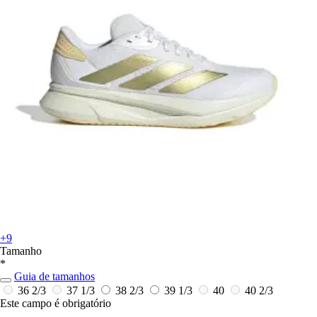
+9
Tamanho
*
Guia de tamanhos
36 2/3
37 1/3
38 2/3
39 1/3
40
40 2/3
Este campo é obrigatório