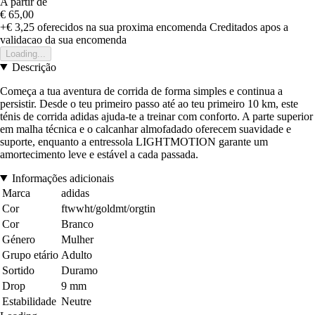
A partir de
€ 65,00
+€ 3,25
oferecidos na sua proxima encomenda
Creditados apos a
validacao da sua encomenda
Loading...
Descrição
Começa a tua aventura de corrida de forma simples e continua a
persistir. Desde o teu primeiro passo até ao teu primeiro 10 km, este
ténis de corrida adidas ajuda-te a treinar com conforto. A parte superior
em malha técnica e o calcanhar almofadado oferecem suavidade e
suporte, enquanto a entressola LIGHTMOTION garante um
amortecimento leve e estável a cada passada.
Informações adicionais
Marca
adidas
Cor
ftwwht/goldmt/orgtin
Cor
Branco
Género
Mulher
Grupo etário
Adulto
Sortido
Duramo
Drop
9 mm
Estabilidade
Neutre