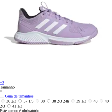
+3
Tamanho
*
Guia de tamanhos
36 2/3
37 1/3
38
38 2/3
24h
39 1/3
40
40
2/3
41 1/3
Este campo é obrigatório