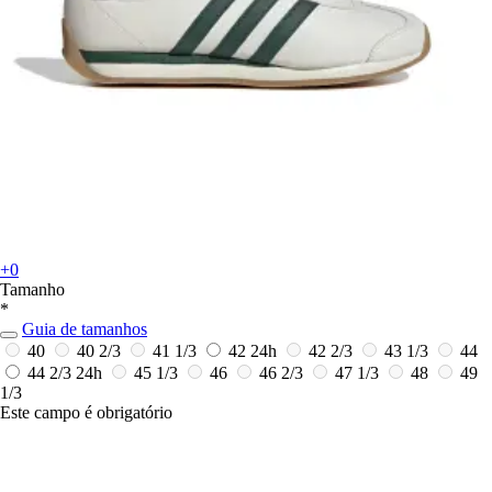
+0
Tamanho
*
Guia de tamanhos
40
40 2/3
41 1/3
42
24h
42 2/3
43 1/3
44
44 2/3
24h
45 1/3
46
46 2/3
47 1/3
48
49
1/3
Este campo é obrigatório