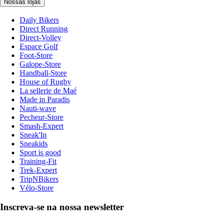
Nossas lojas
Daily Bikers
Direct Running
Direct-Volley
Espace Golf
Foot-Store
Galope-Store
Handball-Store
House of Rugby
La sellerie de Maé
Made in Paradis
Nauti-wave
Pecheur-Store
Smash-Expert
Sneak'In
Sneakids
Sport is good
Training-Fit
Trek-Expert
TripNBikers
Vélo-Store
Inscreva-se na nossa newsletter