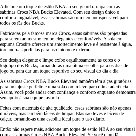
Adicione um toque de estilo NBA ao seu guarda-roupa com as
sabrinas Crocs NBA Bucks Elevated. Com seu design único e
conforto inigualável, essas sabrinas são um item indispensável para
todos os fãs dos Bucks.
Fabricadas pela famosa marca Crocs, essas sabrinas são projetadas
para serem ao mesmo tempo elegantes e confortáveis. A sola em
espuma Croslite oferece um amortecimento leve e é resistente à água,
tornando-as perfeitas para uso interno e externo.
Seu design elegante e limpo exibe orgulhosamente as cores e o
logotipo dos Bucks, tornando-as uma ótima escolha para os dias de
jogo ou para dar um toque esportivo ao seu visual do dia a dia.
As sabrinas Crocs NBA Bucks Elevated também têm alças giratórias
para um ajuste perfeito e uma sola com relevo para ótima aderência.
Assim, você pode andar com confiança e conforto enquanto demonstra
seu apoio à sua equipe favorita.
Feitas com materiais de alta qualidade, essas sabrinas são não apenas
duráveis, mas também fáceis de limpar. Elas são leves e fáceis de
calçar, tornando-as uma escolha ideal para o uso diário.
Então não espere mais, adicione um toque de estilo NBA ao seu visual
com as sabrinas Crocs NBA Bucks Elevated. Se você é um fã