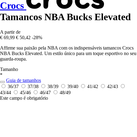
Crocs
Tamancos NBA Bucks Elevated
A partir de
€ 69,99
€ 50,42
-28%
Affirme sua paixão pela NBA com os indispensáveis tamancos Crocs
NBA Bucks Elevated. Um estilo único para um toque esportivo no seu
guarda-roupa.
Tamanho
*
Guia de tamanhos
36/37
37/38
38/39
39/40
41/42
42/43
43/44
45/46
46/47
48/49
Este campo é obrigatório