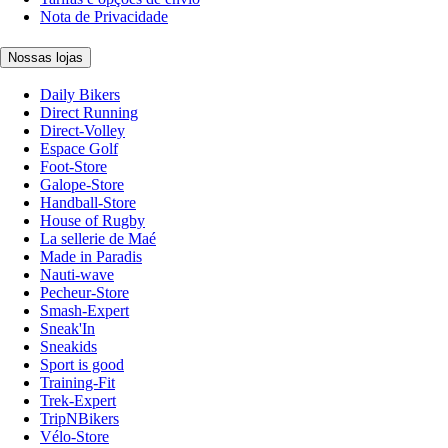
Nota de Privacidade
Nossas lojas
Daily Bikers
Direct Running
Direct-Volley
Espace Golf
Foot-Store
Galope-Store
Handball-Store
House of Rugby
La sellerie de Maé
Made in Paradis
Nauti-wave
Pecheur-Store
Smash-Expert
Sneak'In
Sneakids
Sport is good
Training-Fit
Trek-Expert
TripNBikers
Vélo-Store