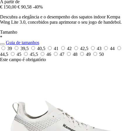
A partir de
€ 150,00
€ 90,58
-40%
Descubra a elegância e o desempenho dos sapatos indoor Kempa
Wing Lite 3.0, concebidos para aprimorar o seu jogo de handebol.
Tamanho
*
Guia de tamanhos
39
39,5
40,5
41
42
42,5
43
44
44,5
45
45,5
46
47
48
49
50
Este campo é obrigatório