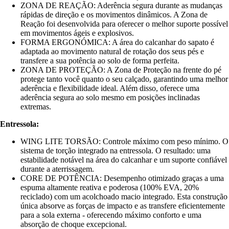
ZONA DE REAÇÃO: Aderência segura durante as mudanças
rápidas de direção e os movimentos dinâmicos. A Zona de
Reação foi desenvolvida para oferecer o melhor suporte possível
em movimentos ágeis e explosivos.
FORMA ERGONÓMICA: A área do calcanhar do sapato é
adaptada ao movimento natural de rotação dos seus pés e
transfere a sua potência ao solo de forma perfeita.
ZONA DE PROTEÇÃO: A Zona de Proteção na frente do pé
protege tanto você quanto o seu calçado, garantindo uma melhor
aderência e flexibilidade ideal. Além disso, oferece uma
aderência segura ao solo mesmo em posições inclinadas
extremas.
Entressola:
WING LITE TORSÃO: Controle máximo com peso mínimo. O
sistema de torção integrado na entressola. O resultado: uma
estabilidade notável na área do calcanhar e um suporte confiável
durante a aterrissagem.
CORE DE POTÊNCIA: Desempenho otimizado graças a uma
espuma altamente reativa e poderosa (100% EVA, 20%
reciclado) com um acolchoado macio integrado. Esta construção
única absorve as forças de impacto e as transfere eficientemente
para a sola externa - oferecendo máximo conforto e uma
absorção de choque excepcional.