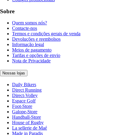
Sobre
Quem somos nós?
Contacte-nos
Termos e condições gerais de venda
Devoluções e reembolsos
Informação legal
Meios de pagamento
Tarifas e opções de envio
Nota de Privacidade
Nossas lojas
Daily Bikers
Direct Running
Direct-Volley
Espace Golf
Foot-Store
Galope-Store
Handball-Store
House of Rugby
La sellerie de Maé
Made in Paradis