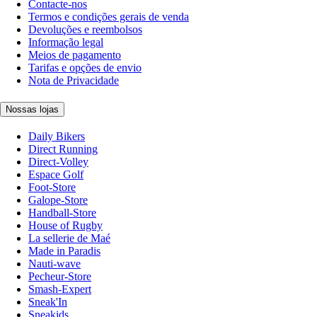
Contacte-nos
Termos e condições gerais de venda
Devoluções e reembolsos
Informação legal
Meios de pagamento
Tarifas e opções de envio
Nota de Privacidade
Nossas lojas
Daily Bikers
Direct Running
Direct-Volley
Espace Golf
Foot-Store
Galope-Store
Handball-Store
House of Rugby
La sellerie de Maé
Made in Paradis
Nauti-wave
Pecheur-Store
Smash-Expert
Sneak'In
Sneakids