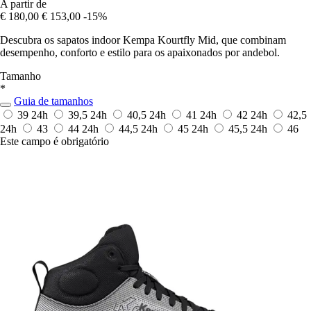
A partir de
€ 180,00
€ 153,00
-15%
Descubra os sapatos indoor Kempa Kourtfly Mid, que combinam
desempenho, conforto e estilo para os apaixonados por andebol.
Tamanho
*
Guia de tamanhos
39
24h
39,5
24h
40,5
24h
41
24h
42
24h
42,5
24h
43
44
24h
44,5
24h
45
24h
45,5
24h
46
Este campo é obrigatório